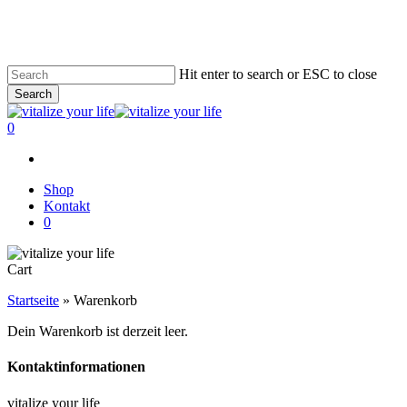
Skip
to
main
content
Hit enter to search or ESC to close
Search
Close
Search
0
Shop
Kontakt
0
Close
Cart
Cart
Startseite
»
Warenkorb
Dein Warenkorb ist derzeit leer.
Kontaktinformationen
vitalize your life