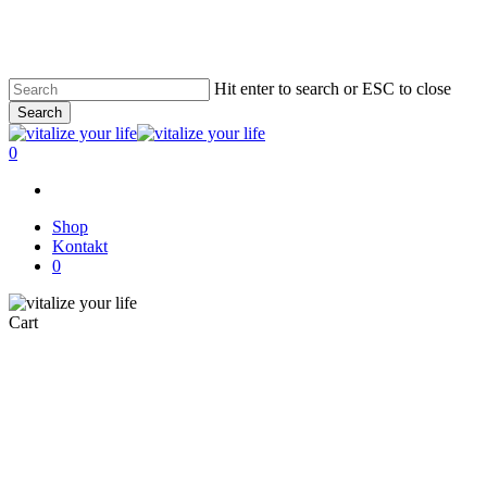
Skip
to
main
content
Hit enter to search or ESC to close
Search
Close
Search
0
Shop
Kontakt
0
Close
Cart
Cart